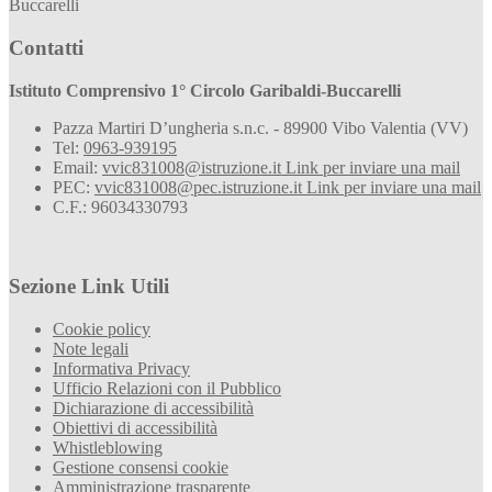
Buccarelli
Contatti
Istituto Comprensivo 1° Circolo Garibaldi-Buccarelli
Pazza Martiri D’ungheria s.n.c. - 89900 Vibo Valentia (VV)
Tel:
0963-939195
Email:
vvic831008@istruzione.it
Link per inviare una mail
PEC:
vvic831008@pec.istruzione.it
Link per inviare una mail
C.F.: 96034330793
Sezione Link Utili
Cookie policy
Note legali
Informativa Privacy
Ufficio Relazioni con il Pubblico
Dichiarazione di accessibilità
Obiettivi di accessibilità
Whistleblowing
Gestione consensi cookie
Amministrazione trasparente