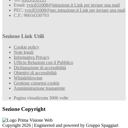
Email:
vvic831008@istruzione.it
Link per inviare una mail
PEC:
vvic831008@pec.istruzione.it
Link per inviare una mail
C.F.: 96034330793
Sezione Link Utili
Cookie policy
Note legali
Informativa Privacy
Ufficio Relazioni con il Pubblico
Dichiarazione di accessibilità
Obiettivi di accessibilità
Whistleblowing
Gestione consensi cookie
Amministrazione trasparente
Pagina visualizzata
3006
volte
Sezione Copyright
Copyright 2026 | Engineered and powered by Gruppo Spaggiari