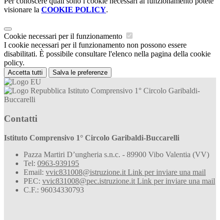
Per conoscere quali sono i cookie necessari al funzionamento potete
visionare la
COOKIE POLICY
.
Cookie necessari per il funzionamento
I cookie necessari per il funzionamento non possono essere
disabilitati. È possibile consultare l'elenco nella pagina della cookie
policy.
Accetta tutti
Salva le preferenze
Istituto Comprensivo 1° Circolo Garibaldi-
Buccarelli
Contatti
Istituto Comprensivo 1° Circolo Garibaldi-Buccarelli
Pazza Martiri D’ungheria s.n.c. - 89900 Vibo Valentia (VV)
Tel:
0963-939195
Email:
vvic831008@istruzione.it
Link per inviare una mail
PEC:
vvic831008@pec.istruzione.it
Link per inviare una mail
C.F.: 96034330793