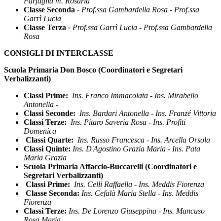
Farfaglia m. Rosaria
Classe Seconda
-
Prof.ssa Gambardella Rosa - Prof.ssa
Garrì Lucia
Classe Terza
-
Prof.ssa Garrì Lucia - Prof.ssa Gambardella
Rosa
CONSIGLI DI INTERCLASSE
Scuola Primaria Don Bosco (Coordinatori e Segretari
Verbalizzanti)
Classi Prime:
Ins. Franco Immacolata - Ins. Mirabello
Antonella -
Classi Seconde:
Ins. Bardari Antonella - Ins. Franzé Vittoria
Classi Terze:
Ins. Pitaro Saveria Rosa - Ins. Profiti
Domenica
Classi Quarte:
Ins. Russo Francesca - Ins. Arcella Orsola
Classi Quinte:
Ins. D'Agostino Grazia Maria - Ins. Pata
Maria Grazia
Scuola Primaria Affaccio-Buccarelli (Coordinatori e
Segretari Verbalizzanti)
Classi Prime:
Ins. Celli Raffaella - Ins. Meddis Fiorenza
Classe Seconda:
Ins. Cefalà Maria Stella - Ins. Meddis
Fiorenza
Classi Terze:
Ins. De Lorenzo Giuseppina - Ins. Mancuso
Rosa Maria