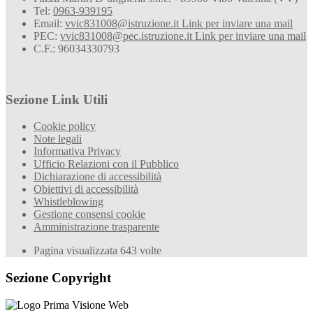
Tel:
0963-939195
Email:
vvic831008@istruzione.it
Link per inviare una mail
PEC:
vvic831008@pec.istruzione.it
Link per inviare una mail
C.F.: 96034330793
Sezione Link Utili
Cookie policy
Note legali
Informativa Privacy
Ufficio Relazioni con il Pubblico
Dichiarazione di accessibilità
Obiettivi di accessibilità
Whistleblowing
Gestione consensi cookie
Amministrazione trasparente
Pagina visualizzata
643
volte
Sezione Copyright