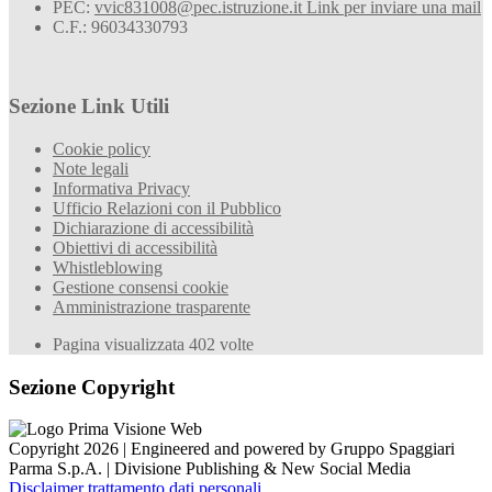
PEC:
vvic831008@pec.istruzione.it
Link per inviare una mail
C.F.: 96034330793
Sezione Link Utili
Cookie policy
Note legali
Informativa Privacy
Ufficio Relazioni con il Pubblico
Dichiarazione di accessibilità
Obiettivi di accessibilità
Whistleblowing
Gestione consensi cookie
Amministrazione trasparente
Pagina visualizzata
402
volte
Sezione Copyright
Copyright 2026 | Engineered and powered by Gruppo Spaggiari
Parma S.p.A. | Divisione Publishing & New Social Media
Disclaimer trattamento dati personali