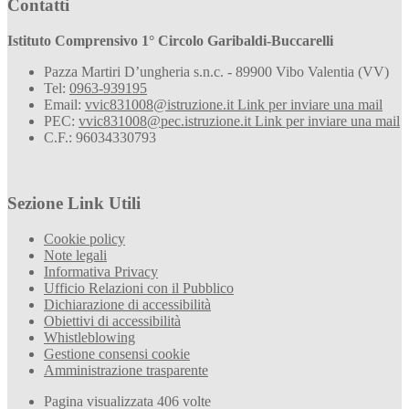
Contatti
Istituto Comprensivo 1° Circolo Garibaldi-Buccarelli
Pazza Martiri D’ungheria s.n.c. - 89900 Vibo Valentia (VV)
Tel:
0963-939195
Email:
vvic831008@istruzione.it
Link per inviare una mail
PEC:
vvic831008@pec.istruzione.it
Link per inviare una mail
C.F.: 96034330793
Sezione Link Utili
Cookie policy
Note legali
Informativa Privacy
Ufficio Relazioni con il Pubblico
Dichiarazione di accessibilità
Obiettivi di accessibilità
Whistleblowing
Gestione consensi cookie
Amministrazione trasparente
Pagina visualizzata
406
volte