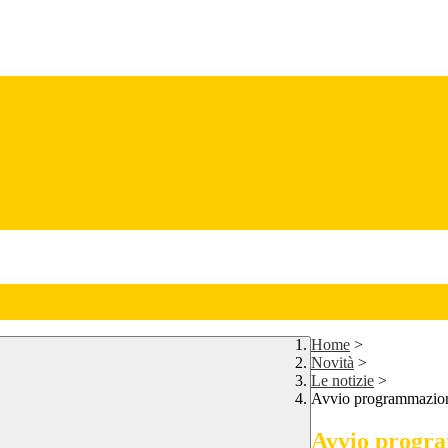
Home
>
Novità
>
Le notizie
>
Avvio programmazione
Avvio progra