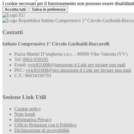
I cookie necessari per il funzionamento non possono essere disabilitati.
Accetta tutti
Salva le preferenze
Istituto Comprensivo 1° Circolo Garibaldi-Buccar
Contatti
Istituto Comprensivo 1° Circolo Garibaldi-Buccarelli
Pazza Martiri D’ungheria s.n.c. - 89900 Vibo Valentia (VV)
Tel:
0963-939195
Email:
vvic831008@istruzione.it
Link per inviare una mail
PEC:
vvic831008@pec.istruzione.it
Link per inviare una mail
C.F.: 96034330793
Sezione Link Utili
Cookie policy
Note legali
Informativa Privacy
Ufficio Relazioni con il Pubblico
Dichiarazione di accessibilità