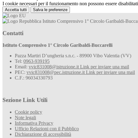
I cookie necessari per il funzionamento non possono essere disabilitati.
Accetta tutti
Salva le preferenze
Istituto Comprensivo 1° Circolo Garibaldi-Buccar
Contatti
Istituto Comprensivo 1° Circolo Garibaldi-Buccarelli
Pazza Martiri D’ungheria s.n.c. - 89900 Vibo Valentia (VV)
Tel:
0963-939195
Email:
vvic831008@istruzione.it
Link per inviare una mail
PEC:
vvic831008@pec.istruzione.it
Link per inviare una mail
C.F.: 96034330793
Sezione Link Utili
Cookie policy
Note legali
Informativa Privacy
Ufficio Relazioni con il Pubblico
Dichiarazione di accessibilità