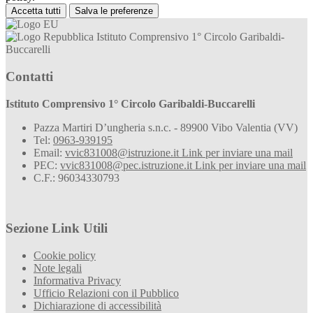
Accetta tutti
Salva le preferenze
Istituto Comprensivo 1° Circolo Garibaldi-
Buccarelli
Contatti
Istituto Comprensivo 1° Circolo Garibaldi-Buccarelli
Pazza Martiri D’ungheria s.n.c. - 89900 Vibo Valentia (VV)
Tel:
0963-939195
Email:
vvic831008@istruzione.it
Link per inviare una mail
PEC:
vvic831008@pec.istruzione.it
Link per inviare una mail
C.F.: 96034330793
Sezione Link Utili
Cookie policy
Note legali
Informativa Privacy
Ufficio Relazioni con il Pubblico
Dichiarazione di accessibilità