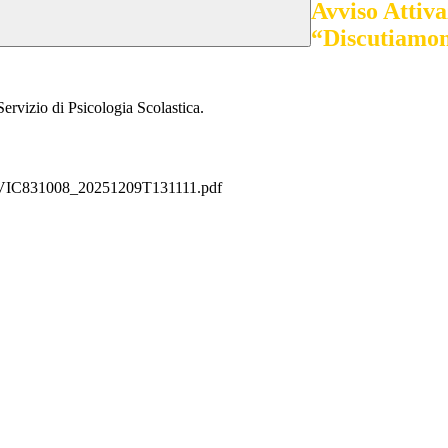
Avviso Attiva
“Discutiamone
ervizio di Psicologia Scolastica.
a VVIC831008_20251209T131111.pdf