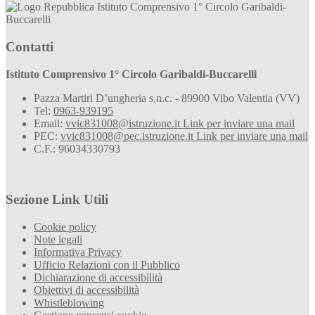
Istituto Comprensivo 1° Circolo Garibaldi-
Buccarelli
Contatti
Istituto Comprensivo 1° Circolo Garibaldi-Buccarelli
Pazza Martiri D’ungheria s.n.c. - 89900 Vibo Valentia (VV)
Tel:
0963-939195
Email:
vvic831008@istruzione.it
Link per inviare una mail
PEC:
vvic831008@pec.istruzione.it
Link per inviare una mail
C.F.: 96034330793
Sezione Link Utili
Cookie policy
Note legali
Informativa Privacy
Ufficio Relazioni con il Pubblico
Dichiarazione di accessibilità
Obiettivi di accessibilità
Whistleblowing