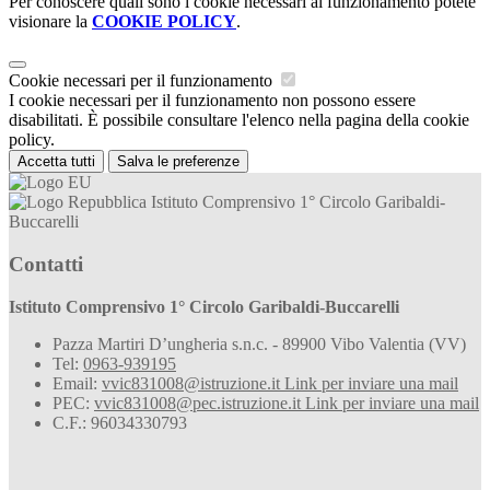
Per conoscere quali sono i cookie necessari al funzionamento potete
visionare la
COOKIE POLICY
.
Cookie necessari per il funzionamento
I cookie necessari per il funzionamento non possono essere
disabilitati. È possibile consultare l'elenco nella pagina della cookie
policy.
Accetta tutti
Salva le preferenze
Istituto Comprensivo 1° Circolo Garibaldi-
Buccarelli
Contatti
Istituto Comprensivo 1° Circolo Garibaldi-Buccarelli
Pazza Martiri D’ungheria s.n.c. - 89900 Vibo Valentia (VV)
Tel:
0963-939195
Email:
vvic831008@istruzione.it
Link per inviare una mail
PEC:
vvic831008@pec.istruzione.it
Link per inviare una mail
C.F.: 96034330793