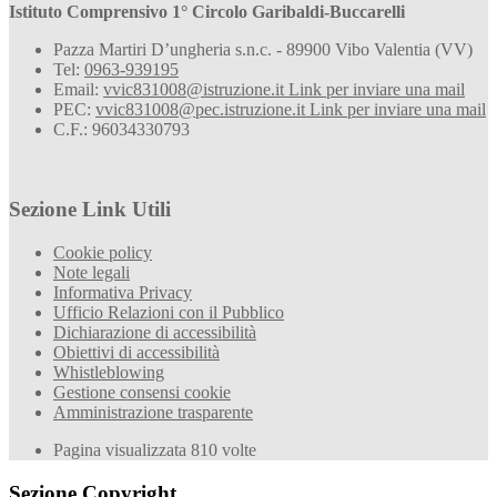
Istituto Comprensivo 1° Circolo Garibaldi-Buccarelli
Pazza Martiri D’ungheria s.n.c. - 89900 Vibo Valentia (VV)
Tel:
0963-939195
Email:
vvic831008@istruzione.it
Link per inviare una mail
PEC:
vvic831008@pec.istruzione.it
Link per inviare una mail
C.F.: 96034330793
Sezione Link Utili
Cookie policy
Note legali
Informativa Privacy
Ufficio Relazioni con il Pubblico
Dichiarazione di accessibilità
Obiettivi di accessibilità
Whistleblowing
Gestione consensi cookie
Amministrazione trasparente
Pagina visualizzata
810
volte
Sezione Copyright