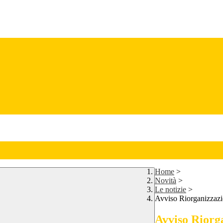
Home
>
Novità
>
Le notizie
>
Avviso Riorganizzazi
Avviso Riorg