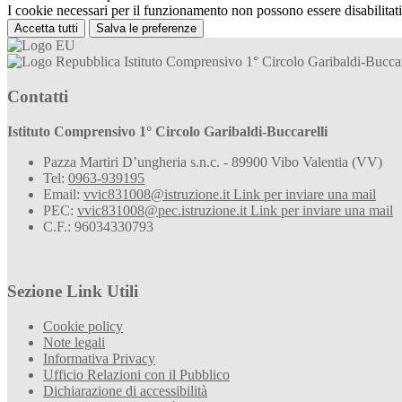
I cookie necessari per il funzionamento non possono essere disabilitati.
Accetta tutti
Salva le preferenze
Istituto Comprensivo 1° Circolo Garibaldi-Buccar
Contatti
Istituto Comprensivo 1° Circolo Garibaldi-Buccarelli
Pazza Martiri D’ungheria s.n.c. - 89900 Vibo Valentia (VV)
Tel:
0963-939195
Email:
vvic831008@istruzione.it
Link per inviare una mail
PEC:
vvic831008@pec.istruzione.it
Link per inviare una mail
C.F.: 96034330793
Sezione Link Utili
Cookie policy
Note legali
Informativa Privacy
Ufficio Relazioni con il Pubblico
Dichiarazione di accessibilità