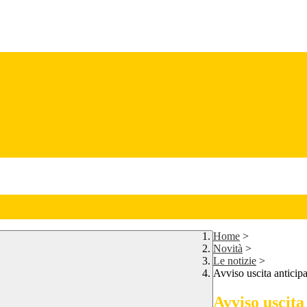
Home
>
Novità
>
Le notizie
>
Avviso uscita anticip
Avviso uscita