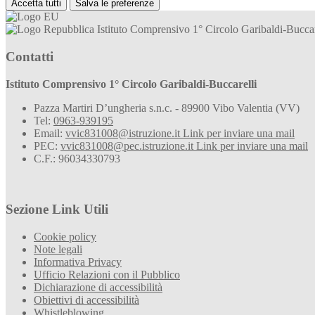
Accetta tutti
Salva le preferenze
Istituto Comprensivo 1° Circolo Garibaldi-Buccar
Contatti
Istituto Comprensivo 1° Circolo Garibaldi-Buccarelli
Pazza Martiri D’ungheria s.n.c. - 89900 Vibo Valentia (VV)
Tel:
0963-939195
Email:
vvic831008@istruzione.it
Link per inviare una mail
PEC:
vvic831008@pec.istruzione.it
Link per inviare una mail
C.F.: 96034330793
Sezione Link Utili
Cookie policy
Note legali
Informativa Privacy
Ufficio Relazioni con il Pubblico
Dichiarazione di accessibilità
Obiettivi di accessibilità
Whistleblowing