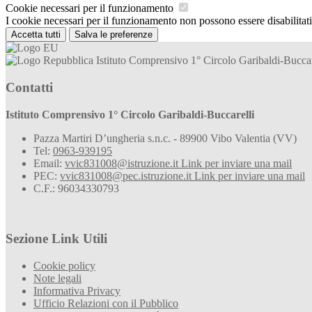
Cookie necessari per il funzionamento
I cookie necessari per il funzionamento non possono essere disabilitati.
Accetta tutti
Salva le preferenze
Istituto Comprensivo 1° Circolo Garibaldi-Buccar
Contatti
Istituto Comprensivo 1° Circolo Garibaldi-Buccarelli
Pazza Martiri D’ungheria s.n.c. - 89900 Vibo Valentia (VV)
Tel:
0963-939195
Email:
vvic831008@istruzione.it
Link per inviare una mail
PEC:
vvic831008@pec.istruzione.it
Link per inviare una mail
C.F.: 96034330793
Sezione Link Utili
Cookie policy
Note legali
Informativa Privacy
Ufficio Relazioni con il Pubblico