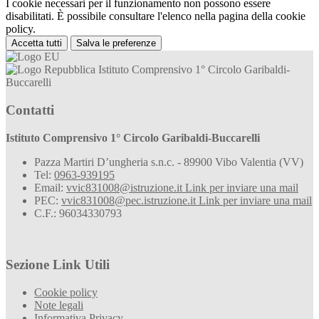
I cookie necessari per il funzionamento non possono essere
disabilitati. È possibile consultare l'elenco nella pagina della cookie
policy.
Accetta tutti
Salva le preferenze
Istituto Comprensivo 1° Circolo Garibaldi-
Buccarelli
Contatti
Istituto Comprensivo 1° Circolo Garibaldi-Buccarelli
Pazza Martiri D’ungheria s.n.c. - 89900 Vibo Valentia (VV)
Tel:
0963-939195
Email:
vvic831008@istruzione.it
Link per inviare una mail
PEC:
vvic831008@pec.istruzione.it
Link per inviare una mail
C.F.: 96034330793
Sezione Link Utili
Cookie policy
Note legali
Informativa Privacy