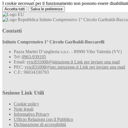
I cookie necessari per il funzionamento non possono essere disabilitati.
Accetta tutti
Salva le preferenze
Istituto Comprensivo 1° Circolo Garibaldi-Buccar
Contatti
Istituto Comprensivo 1° Circolo Garibaldi-Buccarelli
Pazza Martiri D’ungheria s.n.c. - 89900 Vibo Valentia (VV)
Tel:
0963-939195
Email:
vvic831008@istruzione.it
Link per inviare una mail
PEC:
vvic831008@pec.istruzione.it
Link per inviare una mail
C.F.: 96034330793
Sezione Link Utili
Cookie policy
Note legali
Informativa Privacy
Ufficio Relazioni con il Pubblico
Dichiarazione di accessibilità