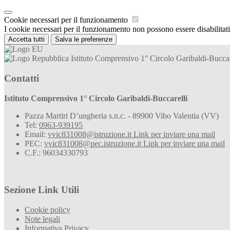
Cookie necessari per il funzionamento
I cookie necessari per il funzionamento non possono essere disabilitati.
Accetta tutti
Salva le preferenze
Istituto Comprensivo 1° Circolo Garibaldi-Buccar
Contatti
Istituto Comprensivo 1° Circolo Garibaldi-Buccarelli
Pazza Martiri D’ungheria s.n.c. - 89900 Vibo Valentia (VV)
Tel:
0963-939195
Email:
vvic831008@istruzione.it
Link per inviare una mail
PEC:
vvic831008@pec.istruzione.it
Link per inviare una mail
C.F.: 96034330793
Sezione Link Utili
Cookie policy
Note legali
Informativa Privacy