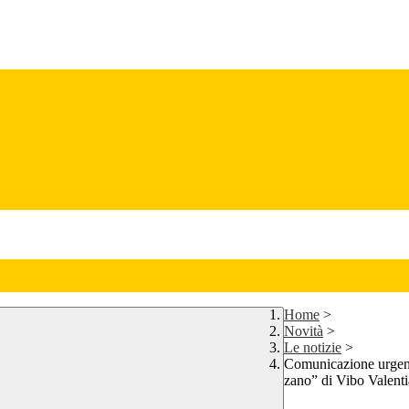
Home
>
Novità
>
Le notizie
>
Comunicazione urgente
zano” di Vibo Valent