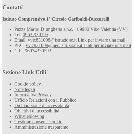
Contatti
Istituto Comprensivo 1° Circolo Garibaldi-Buccarelli
Pazza Martiri D’ungheria s.n.c. - 89900 Vibo Valentia (VV)
Tel:
0963-939195
Email:
vvic831008@istruzione.it
Link per inviare una mail
PEC:
vvic831008@pec.istruzione.it
Link per inviare una mail
C.F.: 96034330793
Sezione Link Utili
Cookie policy
Note legali
Informativa Privacy
Ufficio Relazioni con il Pubblico
Dichiarazione di accessibilità
Obiettivi di accessibilità
Whistleblowing
Gestione consensi cookie
Amministrazione trasparente