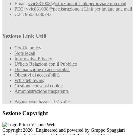
Email:
vvic831008@istruzione.it
Link per inviare una mail
PEC:
vvic831008@pec.istruzione.it
Link per inviare una mail
C.F.: 96034330793
Sezione Link Utili
Cookie policy
Note legali
Informativa Privacy
Ufficio Relazioni con il Pubblico
Dichiarazione di accessibilità
Obiettivi di accessibilità
Whistleblowing
Gestione consensi cookie
Amministrazione trasparente
Pagina visualizzata
107
volte
Sezione Copyright
Copyright 2026 | Engineered and powered by Gruppo Spaggiari