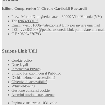
Istituto Comprensivo 1° Circolo Garibaldi-Buccarelli
Pazza Martiri D’ungheria s.n.c. - 89900 Vibo Valentia (VV)
Tel:
0963-939195
Email:
vvic831008@istruzione.it
Link per inviare una mail
PEC:
vvic831008@pec.istruzione.it
Link per inviare una mail
C.F.: 96034330793
Sezione Link Utili
Cookie policy
Note legali
Informativa Privacy
Ufficio Relazioni con il Pubblico
Dichiarazione di accessibilità
Obiettivi di accessibilità
Whistleblowing
Gestione consensi cookie
Amministrazione trasparente
Pagina visualizzata
1031
volte