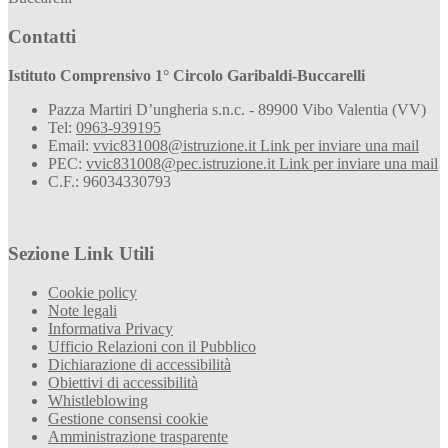
Contatti
Istituto Comprensivo 1° Circolo Garibaldi-Buccarelli
Pazza Martiri D’ungheria s.n.c. - 89900 Vibo Valentia (VV)
Tel:
0963-939195
Email:
vvic831008@istruzione.it
Link per inviare una mail
PEC:
vvic831008@pec.istruzione.it
Link per inviare una mail
C.F.: 96034330793
Sezione Link Utili
Cookie policy
Note legali
Informativa Privacy
Ufficio Relazioni con il Pubblico
Dichiarazione di accessibilità
Obiettivi di accessibilità
Whistleblowing
Gestione consensi cookie
Amministrazione trasparente