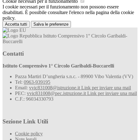
Cookie necessari per il funzionamento
I cookie necessari per il funzionamento non possono essere
disabilitati. È possibile consultare l'elenco nella pagina della cookie
policy.
Accetta tutti
Salva le preferenze
Istituto Comprensivo 1° Circolo Garibaldi-
Buccarelli
Contatti
Istituto Comprensivo 1° Circolo Garibaldi-Buccarelli
Pazza Martiri D’ungheria s.n.c. - 89900 Vibo Valentia (VV)
Tel:
0963-939195
Email:
vvic831008@istruzione.it
Link per inviare una mail
PEC:
vvic831008@pec.istruzione.it
Link per inviare una mail
C.F.: 96034330793
Sezione Link Utili
Cookie policy
Note legali