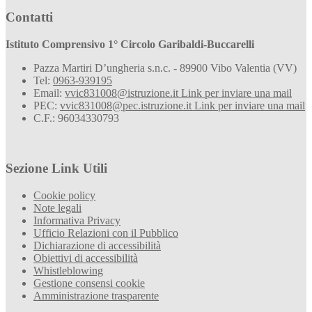
Contatti
Istituto Comprensivo 1° Circolo Garibaldi-Buccarelli
Pazza Martiri D’ungheria s.n.c. - 89900 Vibo Valentia (VV)
Tel:
0963-939195
Email:
vvic831008@istruzione.it
Link per inviare una mail
PEC:
vvic831008@pec.istruzione.it
Link per inviare una mail
C.F.: 96034330793
Sezione Link Utili
Cookie policy
Note legali
Informativa Privacy
Ufficio Relazioni con il Pubblico
Dichiarazione di accessibilità
Obiettivi di accessibilità
Whistleblowing
Gestione consensi cookie
Amministrazione trasparente