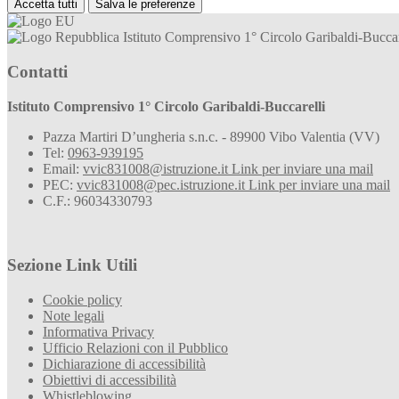
Accetta tutti
Salva le preferenze
Istituto Comprensivo 1° Circolo Garibaldi-Buccar
Contatti
Istituto Comprensivo 1° Circolo Garibaldi-Buccarelli
Pazza Martiri D’ungheria s.n.c. - 89900 Vibo Valentia (VV)
Tel:
0963-939195
Email:
vvic831008@istruzione.it
Link per inviare una mail
PEC:
vvic831008@pec.istruzione.it
Link per inviare una mail
C.F.: 96034330793
Sezione Link Utili
Cookie policy
Note legali
Informativa Privacy
Ufficio Relazioni con il Pubblico
Dichiarazione di accessibilità
Obiettivi di accessibilità
Whistleblowing