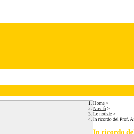
Home
>
Novità
>
Le notizie
>
In ricordo del Prof. 
In ricordo d