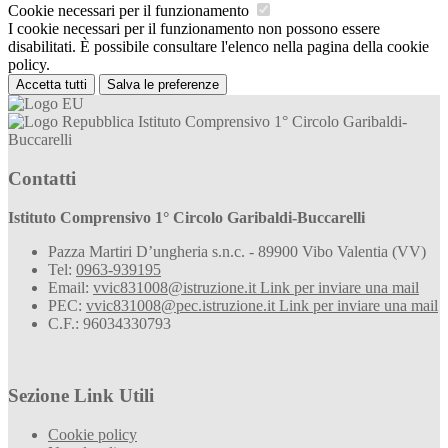
Cookie necessari per il funzionamento
I cookie necessari per il funzionamento non possono essere
disabilitati. È possibile consultare l'elenco nella pagina della cookie
policy.
Accetta tutti
Salva le preferenze
Istituto Comprensivo 1° Circolo Garibaldi-
Buccarelli
Contatti
Istituto Comprensivo 1° Circolo Garibaldi-Buccarelli
Pazza Martiri D’ungheria s.n.c. - 89900 Vibo Valentia (VV)
Tel:
0963-939195
Email:
vvic831008@istruzione.it
Link per inviare una mail
PEC:
vvic831008@pec.istruzione.it
Link per inviare una mail
C.F.: 96034330793
Sezione Link Utili
Cookie policy