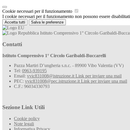
Cookie necessari per il funzionamento
I cookie necessari per il funzionamento non possono essere disabilitati.
Accetta tutti
Salva le preferenze
Istituto Comprensivo 1° Circolo Garibaldi-Buccar
Contatti
Istituto Comprensivo 1° Circolo Garibaldi-Buccarelli
Pazza Martiri D’ungheria s.n.c. - 89900 Vibo Valentia (VV)
Tel:
0963-939195
Email:
vvic831008@istruzione.it
Link per inviare una mail
PEC:
vvic831008@pec.istruzione.it
Link per inviare una mail
C.F.: 96034330793
Sezione Link Utili
Cookie policy
Note legali
Informativa Privacy