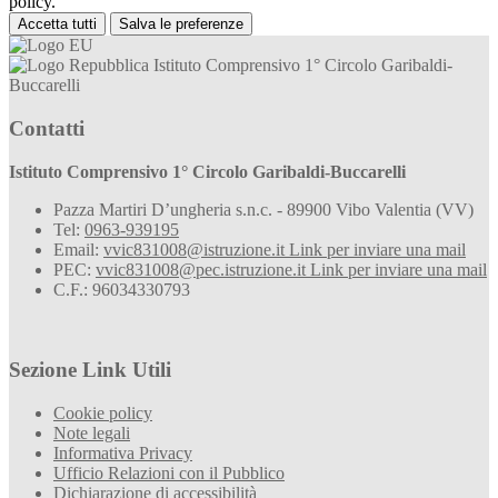
policy.
Accetta tutti
Salva le preferenze
Istituto Comprensivo 1° Circolo Garibaldi-
Buccarelli
Contatti
Istituto Comprensivo 1° Circolo Garibaldi-Buccarelli
Pazza Martiri D’ungheria s.n.c. - 89900 Vibo Valentia (VV)
Tel:
0963-939195
Email:
vvic831008@istruzione.it
Link per inviare una mail
PEC:
vvic831008@pec.istruzione.it
Link per inviare una mail
C.F.: 96034330793
Sezione Link Utili
Cookie policy
Note legali
Informativa Privacy
Ufficio Relazioni con il Pubblico
Dichiarazione di accessibilità