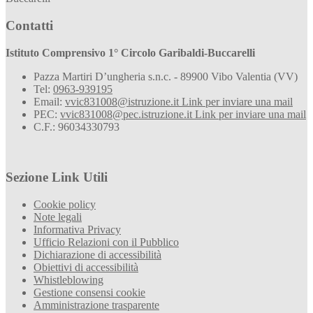
Contatti
Istituto Comprensivo 1° Circolo Garibaldi-Buccarelli
Pazza Martiri D’ungheria s.n.c. - 89900 Vibo Valentia (VV)
Tel:
0963-939195
Email:
vvic831008@istruzione.it
Link per inviare una mail
PEC:
vvic831008@pec.istruzione.it
Link per inviare una mail
C.F.: 96034330793
Sezione Link Utili
Cookie policy
Note legali
Informativa Privacy
Ufficio Relazioni con il Pubblico
Dichiarazione di accessibilità
Obiettivi di accessibilità
Whistleblowing
Gestione consensi cookie
Amministrazione trasparente