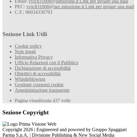
Email:
vvic831008@istruzione.it
Link per inviare una mail
PEC:
vvic831008@pec.istruzione.it
Link per inviare una mail
C.F.: 96034330793
Sezione Link Utili
Cookie policy
Note legali
Informativa Privacy
Ufficio Relazioni con il Pubblico
Dichiarazione di accessibilità
Obiettivi di accessibilità
Whistleblowing
Gestione consensi cookie
Amministrazione trasparente
Pagina visualizzata
437
volte
Sezione Copyright
Copyright 2026 | Engineered and powered by Gruppo Spaggiari
Parma S.p.A. | Divisione Publishing & New Social Media