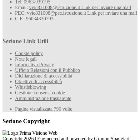
Tel:
0963-939195
Email:
vvic831008@istruzione.it
Link per inviare una mail
PEC:
vvic831008@pec.istruzione.it
Link per inviare una mail
C.F.: 96034330793
Sezione Link Utili
Cookie policy
Note legali
Informativa Privacy
Ufficio Relazioni con il Pubblico
Dichiarazione di accessibilità
Obiettivi di accessibilità
Whistleblowing
Gestione consensi cookie
Amministrazione trasparente
Pagina visualizzata
790
volte
Sezione Copyright
Copyright 2026 | Engineered and powered by Gruppo Spaggiari