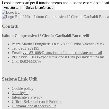
I cookie necessari per il funzionamento non possono essere disabilitati.
Accetta tutti
Salva le preferenze
Istituto Comprensivo 1° Circolo Garibaldi-Buccar
Contatti
Istituto Comprensivo 1° Circolo Garibaldi-Buccarelli
Pazza Martiri D’ungheria s.n.c. - 89900 Vibo Valentia (VV)
Tel:
0963-939195
Email:
vvic831008@istruzione.it
Link per inviare una mail
PEC:
vvic831008@pec.istruzione.it
Link per inviare una mail
C.F.: 96034330793
Sezione Link Utili
Cookie policy
Note legali
Informativa Privacy
Ufficio Relazioni con il Pubblico
Dichiarazione di accessibilità