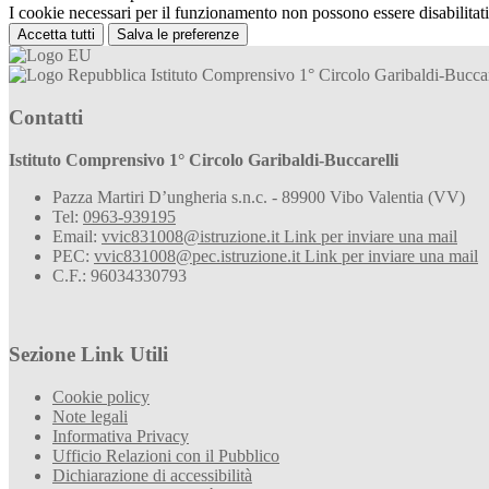
I cookie necessari per il funzionamento non possono essere disabilitati.
Accetta tutti
Salva le preferenze
Istituto Comprensivo 1° Circolo Garibaldi-Buccar
Contatti
Istituto Comprensivo 1° Circolo Garibaldi-Buccarelli
Pazza Martiri D’ungheria s.n.c. - 89900 Vibo Valentia (VV)
Tel:
0963-939195
Email:
vvic831008@istruzione.it
Link per inviare una mail
PEC:
vvic831008@pec.istruzione.it
Link per inviare una mail
C.F.: 96034330793
Sezione Link Utili
Cookie policy
Note legali
Informativa Privacy
Ufficio Relazioni con il Pubblico
Dichiarazione di accessibilità