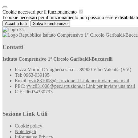
Cookie necessari per il funzionamento
I cookie necessari per il funzionamento non possono essere disabilitati.
Accetta tutti
Salva le preferenze
Istituto Comprensivo 1° Circolo Garibaldi-Buccar
Contatti
Istituto Comprensivo 1° Circolo Garibaldi-Buccarelli
Pazza Martiri D’ungheria s.n.c. - 89900 Vibo Valentia (VV)
Tel:
0963-939195
Email:
vvic831008@istruzione.it
Link per inviare una mail
PEC:
vvic831008@pec.istruzione.it
Link per inviare una mail
C.F.: 96034330793
Sezione Link Utili
Cookie policy
Note legali
Informativa Privacy