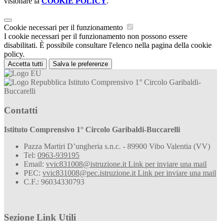
visionare la
COOKIE POLICY
.
Cookie necessari per il funzionamento
I cookie necessari per il funzionamento non possono essere
disabilitati. È possibile consultare l'elenco nella pagina della cookie
policy.
Accetta tutti
Salva le preferenze
Istituto Comprensivo 1° Circolo Garibaldi-
Buccarelli
Contatti
Istituto Comprensivo 1° Circolo Garibaldi-Buccarelli
Pazza Martiri D’ungheria s.n.c. - 89900 Vibo Valentia (VV)
Tel:
0963-939195
Email:
vvic831008@istruzione.it
Link per inviare una mail
PEC:
vvic831008@pec.istruzione.it
Link per inviare una mail
C.F.: 96034330793
Sezione Link Utili