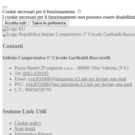
Cookie necessari per il funzionamento
I cookie necessari per il funzionamento non possono essere disabilitati.
Accetta tutti
Salva le preferenze
Istituto Comprensivo 1° Circolo Garibaldi-Buccar
Contatti
Istituto Comprensivo 1° Circolo Garibaldi-Buccarelli
Pazza Martiri D’ungheria s.n.c. - 89900 Vibo Valentia (VV)
Tel:
0963-939195
Email:
vvic831008@istruzione.it
Link per inviare una mail
PEC:
vvic831008@pec.istruzione.it
Link per inviare una mail
C.F.: 96034330793
Sezione Link Utili
Cookie policy
Note legali
Informativa Privacy