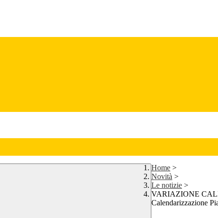
Home
>
Novità
>
Le notizie
>
VARIAZIONE CALEN
Calendarizzazione Pi