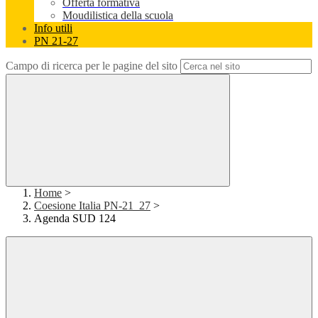
Offerta formativa
Moudilistica della scuola
Info utili
PN 21-27
Campo di ricerca per le pagine del sito
Home
>
Coesione Italia PN-21_27
>
Agenda SUD 124