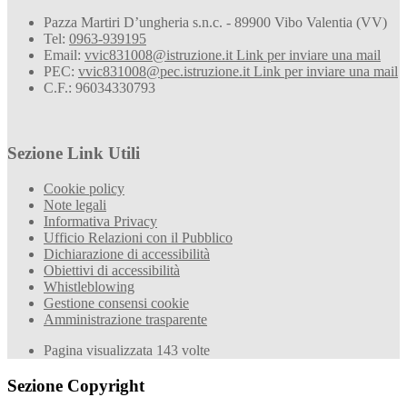
Pazza Martiri D’ungheria s.n.c. - 89900 Vibo Valentia (VV)
Tel:
0963-939195
Email:
vvic831008@istruzione.it
Link per inviare una mail
PEC:
vvic831008@pec.istruzione.it
Link per inviare una mail
C.F.: 96034330793
Sezione Link Utili
Cookie policy
Note legali
Informativa Privacy
Ufficio Relazioni con il Pubblico
Dichiarazione di accessibilità
Obiettivi di accessibilità
Whistleblowing
Gestione consensi cookie
Amministrazione trasparente
Pagina visualizzata
143
volte
Sezione Copyright