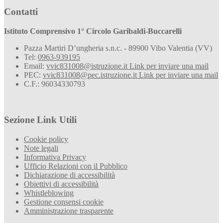
Contatti
Istituto Comprensivo 1° Circolo Garibaldi-Buccarelli
Pazza Martiri D’ungheria s.n.c. - 89900 Vibo Valentia (VV)
Tel:
0963-939195
Email:
vvic831008@istruzione.it
Link per inviare una mail
PEC:
vvic831008@pec.istruzione.it
Link per inviare una mail
C.F.: 96034330793
Sezione Link Utili
Cookie policy
Note legali
Informativa Privacy
Ufficio Relazioni con il Pubblico
Dichiarazione di accessibilità
Obiettivi di accessibilità
Whistleblowing
Gestione consensi cookie
Amministrazione trasparente