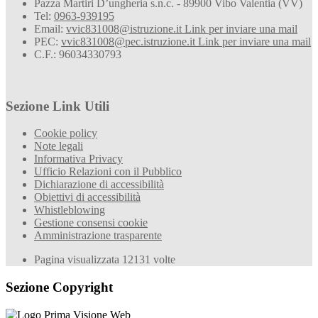
Pazza Martiri D’ungheria s.n.c. - 89900 Vibo Valentia (VV)
Tel:
0963-939195
Email:
vvic831008@istruzione.it
Link per inviare una mail
PEC:
vvic831008@pec.istruzione.it
Link per inviare una mail
C.F.: 96034330793
Sezione Link Utili
Cookie policy
Note legali
Informativa Privacy
Ufficio Relazioni con il Pubblico
Dichiarazione di accessibilità
Obiettivi di accessibilità
Whistleblowing
Gestione consensi cookie
Amministrazione trasparente
Pagina visualizzata
12131
volte
Sezione Copyright