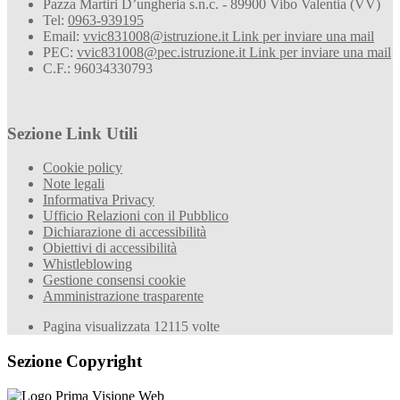
Pazza Martiri D’ungheria s.n.c. - 89900 Vibo Valentia (VV)
Tel:
0963-939195
Email:
vvic831008@istruzione.it
Link per inviare una mail
PEC:
vvic831008@pec.istruzione.it
Link per inviare una mail
C.F.: 96034330793
Sezione Link Utili
Cookie policy
Note legali
Informativa Privacy
Ufficio Relazioni con il Pubblico
Dichiarazione di accessibilità
Obiettivi di accessibilità
Whistleblowing
Gestione consensi cookie
Amministrazione trasparente
Pagina visualizzata
12115
volte
Sezione Copyright