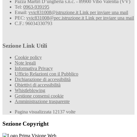
Pazza Martiri D’ungheria s.n.c. - 89900 Vibo Valentia (VV)
Tel:
0963-939195
Email:
vvic831008@istruzione.it
Link per inviare una mail
PEC:
vvic831008@pec.istruzione.it
Link per inviare una mail
C.F.: 96034330793
Sezione Link Utili
Cookie policy
Note legali
Informativa Privacy
Ufficio Relazioni con il Pubblico
Dichiarazione di accessibilità
Obiettivi di accessibilità
Whistleblowing
Gestione consensi cookie
Amministrazione trasparente
Pagina visualizzata
12137
volte
Sezione Copyright