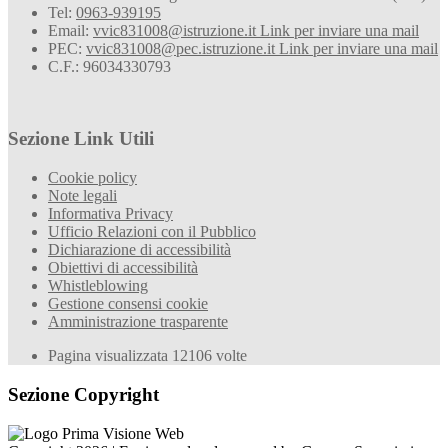
Tel:
0963-939195
Email:
vvic831008@istruzione.it
Link per inviare una mail
PEC:
vvic831008@pec.istruzione.it
Link per inviare una mail
C.F.: 96034330793
Sezione Link Utili
Cookie policy
Note legali
Informativa Privacy
Ufficio Relazioni con il Pubblico
Dichiarazione di accessibilità
Obiettivi di accessibilità
Whistleblowing
Gestione consensi cookie
Amministrazione trasparente
Pagina visualizzata
12106
volte
Sezione Copyright